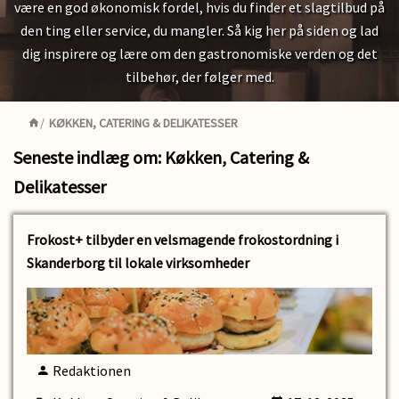
være en god økonomisk fordel, hvis du finder et slagtilbud på
den ting eller service, du mangler. Så kig her på siden og lad
dig inspirere og lære om den gastronomiske verden og det
tilbehør, der følger med.
/
KØKKEN, CATERING & DELIKATESSER
Seneste indlæg om: Køkken, Catering &
Delikatesser
Frokost+ tilbyder en velsmagende frokostordning i
Skanderborg til lokale virksomheder
Redaktionen