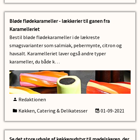
Bløde flødekarameller - lækkerier til ganen fra
Karamelleriet
Bestil bløde flødekarameller i de lækreste
smagsvarianter som salmiak, pebermynte, citron og
havsalt. Karamelleriet laver også andre typer
karameller, du både k…
Redaktionen
Køkken, Catering & Delikatesser
01-09-2021
Se det store udvalg af køkkenudstyr til madelskeren, der