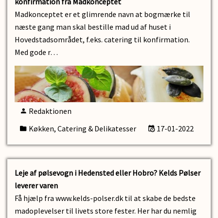
konfirmation fra Madkonceptet
Madkonceptet er et glimrende navn at bogmærke til
næste gang man skal bestille mad ud af huset i
Hovedstadsområdet, f.eks. catering til konfirmation.
Med gode r…
Redaktionen
Køkken, Catering & Delikatesser
17-01-2022
Leje af pølsevogn i Hedensted eller Hobro? Kelds Pølser
leverer varen
Få hjælp fra www.kelds-polser.dk til at skabe de bedste
madoplevelser til livets store fester. Her har du nemlig