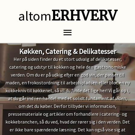
altom
ERHVERV
Køkken, Catering & Delikatesser
Her på siden finder du et stort udvalg af delikatesser,
catering og udstyr til kokken og hele den gastronomiske
verden. Om du er på udkig efter en god vin, der passer til
maden, en frokostordning til arbejdspladsen eller blot en ny
kokkekniv til køkkenet, så vil du finde det lige her! Vi går op i,
at du går ind i en handel med et solidt fundament af viden,
om det du køber. Derfor tilbyder vi information,
pressemateriale og artikler om forhandlere i catering- og
kokkebranchen, så du ved, hvad der rører sig i den verden. Det
er ikke bare spændende læsning. Det kan også vise sig at