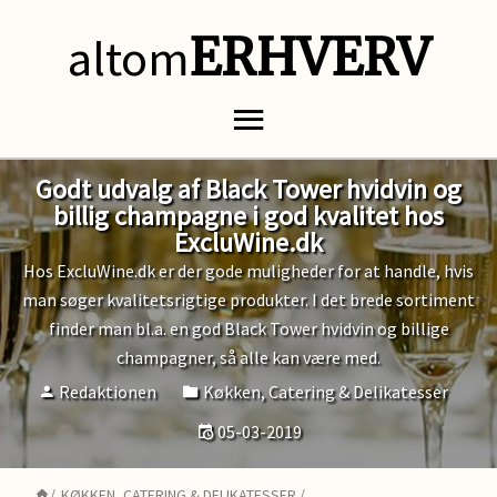
altom
ERHVERV
Godt udvalg af Black Tower hvidvin og
billig champagne i god kvalitet hos
ExcluWine.dk
Hos ExcluWine.dk er der gode muligheder for at handle, hvis
man søger kvalitetsrigtige produkter. I det brede sortiment
finder man bl.a. en god Black Tower hvidvin og billige
champagner, så alle kan være med.
Redaktionen
Køkken, Catering & Delikatesser
05-03-2019
/
KØKKEN, CATERING & DELIKATESSER
/