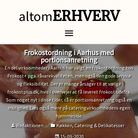
altom
ERHVERV
Frokostordning i Aarhus med
portionsanretning
En del virksomheder i Aarhus har valgt en frokostordning hos
Frokost+ pga. råvarekvaliteten, men også den gode service
og fleksibilitet. Der er mange årsager til at vælge
frokostplus.dk, hvis I overvejer at få leveret frokost udefra.
Som noget nyt i disse tider, så er portionsanretning også en
mulighed. Læs også mere på cateringvirksomhedens egen
hjemmeside.
Redaktionen
Køkken, Catering & Delikatesser
15-09-2020