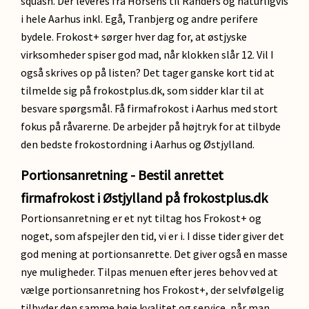
squash. Der leveres fra Horsens til Randers og naturligvis
i hele Aarhus inkl. Egå, Tranbjerg og andre perifere
bydele. Frokost+ sørger hver dag for, at østjyske
virksomheder spiser god mad, når klokken slår 12. Vil I
også skrives op på listen? Det tager ganske kort tid at
tilmelde sig på frokostplus.dk, som sidder klar til at
besvare spørgsmål. Få firmafrokost i Aarhus med stort
fokus på råvarerne. De arbejder på højtryk for at tilbyde
den bedste frokostordning i Aarhus og Østjylland.
Portionsanretning - Bestil anrettet
firmafrokost i Østjylland på frokostplus.dk
Portionsanretning er et nyt tiltag hos Frokost+ og
noget, som afspejler den tid, vi er i. I disse tider giver det
god mening at portionsanrette. Det giver også en masse
nye muligheder. Tilpas menuen efter jeres behov ved at
vælge portionsanretning hos Frokost+, der selvfølgelig
tilbyder den samme høje kvalitet og service, når man