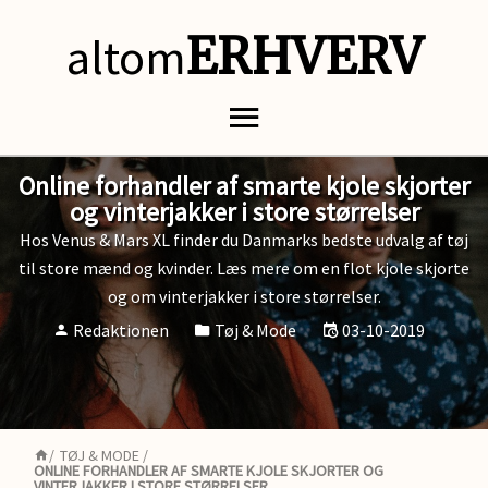
altom
ERHVERV
Online forhandler af smarte kjole skjorter
og vinterjakker i store størrelser
Hos Venus & Mars XL finder du Danmarks bedste udvalg af tøj
til store mænd og kvinder. Læs mere om en flot kjole skjorte
og om vinterjakker i store størrelser.
Redaktionen
Tøj & Mode
03-10-2019
/
TØJ & MODE
/
ONLINE FORHANDLER AF SMARTE KJOLE SKJORTER OG
VINTERJAKKER I STORE STØRRELSER