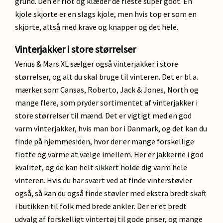
grund. Den er flot og klæder de fleste super godt. En
kjole skjorte er en slags kjole, men hvis top er som en
skjorte, altså med krave og knapper og det hele.
Vinterjakker i store størrelser
Venus & Mars XL sælger også vinterjakker i store
størrelser, og alt du skal bruge til vinteren. Det er bl.a.
mærker som Cansas, Roberto, Jack & Jones, North og
mange flere, som pryder sortimentet af vinterjakker i
store størrelser til mænd. Det er vigtigt med en god
varm vinterjakker, hvis man bor i Danmark, og det kan du
finde på hjemmesiden, hvor der er mange forskellige
flotte og varme at vælge imellem. Her er jakkerne i god
kvalitet, og de kan helt sikkert holde dig varm hele
vinteren. Hvis du har svært ved at finde vinterstøvler
også, så kan du også finde støvler med ekstra bredt skaft
i butikken til folk med brede ankler. Der er et bredt
udvalg af forskelligt vintertøj til gode priser, og mange