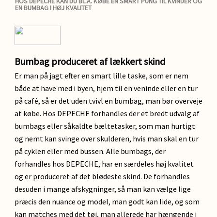
HOS DEPECHE KAN DU BL.A. KØBE EN SMART PUNG TIL KVINDER OG
EN BUMBAG I HØJ KVALITET
Bumbag produceret af lækkert skind
Er man på jagt efter en smart lille taske, som er nem
både at have med i byen, hjem til en veninde eller en tur
på café, så er det uden tvivl en bumbag, man bør overveje
at købe. Hos DEPECHE forhandles der et bredt udvalg af
bumbags eller såkaldte bæltetasker, som man hurtigt
og nemt kan svinge over skulderen, hvis man skal en tur
på cyklen eller med bussen. Alle bumbags, der
forhandles hos DEPECHE, har en særdeles høj kvalitet
og er produceret af det blødeste skind. De forhandles
desuden i mange afskygninger, så man kan vælge lige
præcis den nuance og model, man godt kan lide, og som
kan matches med det tøj, man allerede har hængende i