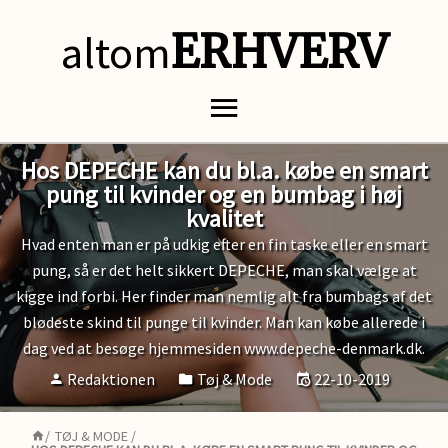
altom
ERHVERV
Hos DEPECHE kan du bl.a. købe en smart
pung til kvinder og en bumbag i høj
kvalitet
Hvad enten man er på udkig efter en fin taske eller en smart
pung, så er det helt sikkert DEPECHE, man skal vælge at
kigge ind forbi. Her finder man nemlig alt fra bumbags af det
blødeste skind til punge til kvinder. Man kan købe allerede i
dag ved at besøge hjemmesiden www.depeche-denmark.dk.
Redaktionen
Tøj & Mode
22-10-2019
/
TØJ & MODE
/