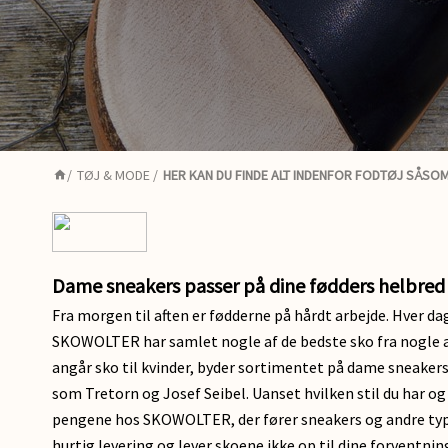
/
TØJ & MODE
/
HER KAN DU FINDE ALT INDENFOR FODTØJ SÅSO
Dame sneakers passer på dine fødders helbred
Fra morgen til aften er fødderne på hårdt arbejde. Hver da
SKOWOLTER har samlet nogle af de bedste sko fra nogle af
angår sko til kvinder, byder sortimentet på dame sneakers,
som Tretorn og Josef Seibel. Uanset hvilken stil du har og 
pengene hos SKOWOLTER, der fører sneakers og andre typer 
hurtig levering og lever skoene ikke op til dine forventning