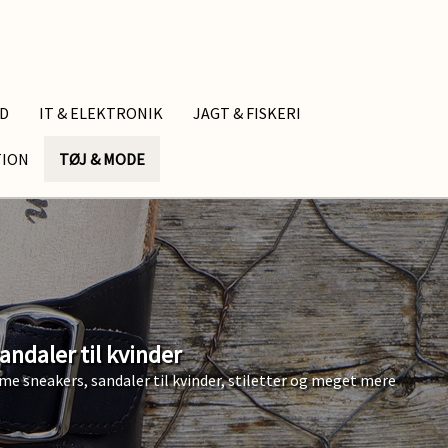
ID
IT & ELEKTRONIK
JAGT & FISKERI
TION
TØJ & MODE
ndaler til kvinder
ame sneakers, sandaler til kvinder, stiletter og meget mere