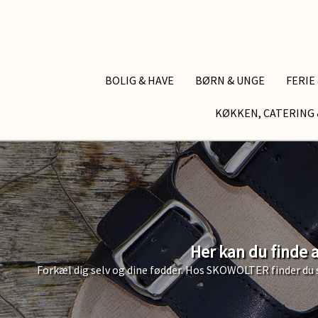
BOLIG & HAVE
BØRN & UNGE
FERIE
KØKKEN, CATERING 
Her kan du finde 
Forkæl dig selv og dine fødder. Hos SKOWOLTER finder du sk