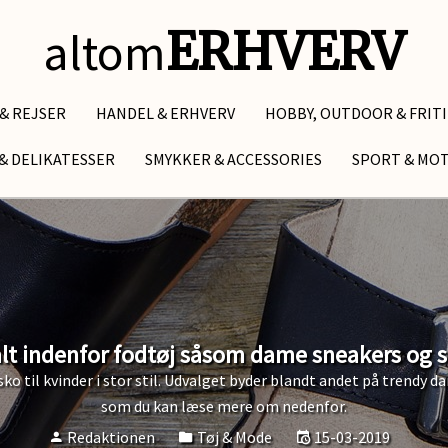
altom
ERHVERV
 & REJSER
HANDEL & ERHVERV
HOBBY, OUTDOOR & FRIT
& DELIKATESSER
SMYKKER & ACCESSORIES
SPORT & MO
alt indenfor fodtøj såsom dame sneakers og sa
o til kvinder i stor stil. Udvalget byder blandt andet på trendy d
som du kan læse mere om nedenfor.
Redaktionen
Tøj & Mode
15-03-2019