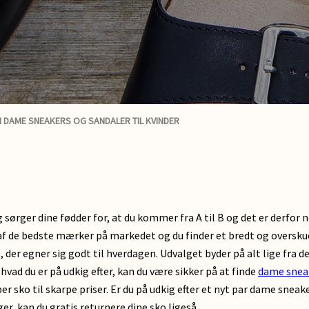
M DAME SNEAKERS OG SANDALER TIL KVINDER
g sørger dine fødder for, at du kommer fra A til B og det er derfor
 de bedste mærker på markedet og du finder et bredt og overskue
 der egner sig godt til hverdagen. Udvalget byder på alt lige fra
hvad du er på udkig efter, kan du være sikker på at finde
dame snea
sko til skarpe priser. Er du på udkig efter et nyt par dame sneak
er, kan du gratis returnere dine sko ligeså.