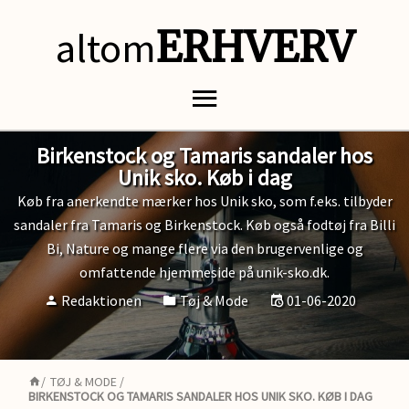
altom
ERHVERV
Birkenstock og Tamaris sandaler hos
Unik sko. Køb i dag
Køb fra anerkendte mærker hos Unik sko, som f.eks. tilbyder
sandaler fra Tamaris og Birkenstock. Køb også fodtøj fra Billi
Bi, Nature og mange flere via den brugervenlige og
omfattende hjemmeside på unik-sko.dk.
Redaktionen
Tøj & Mode
01-06-2020
/
TØJ & MODE
/
BIRKENSTOCK OG TAMARIS SANDALER HOS UNIK SKO. KØB I DAG