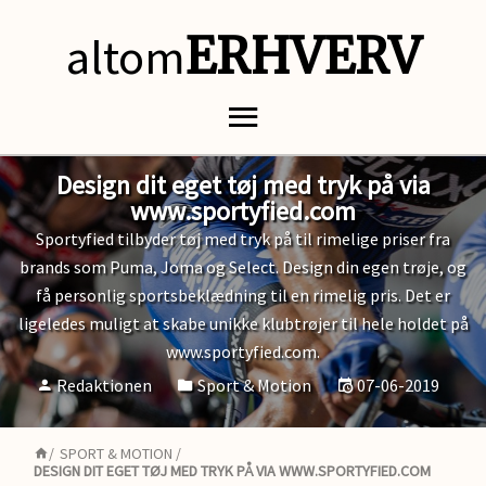
altom
ERHVERV
Design dit eget tøj med tryk på via
www.sportyfied.com
Sportyfied tilbyder tøj med tryk på til rimelige priser fra
brands som Puma, Joma og Select. Design din egen trøje, og
få personlig sportsbeklædning til en rimelig pris. Det er
ligeledes muligt at skabe unikke klubtrøjer til hele holdet på
www.sportyfied.com.
Redaktionen
Sport & Motion
07-06-2019
/
SPORT & MOTION
/
DESIGN DIT EGET TØJ MED TRYK PÅ VIA WWW.SPORTYFIED.COM