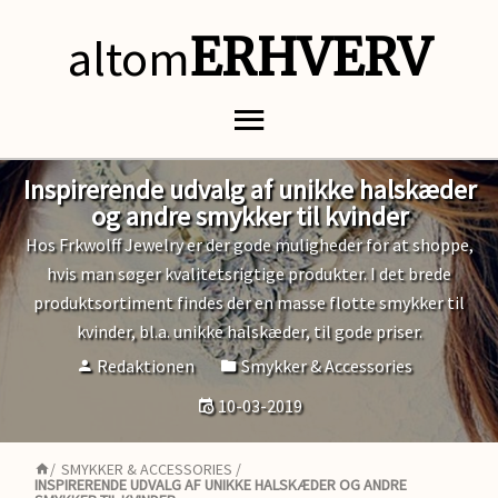
altom
ERHVERV
Inspirerende udvalg af unikke halskæder
og andre smykker til kvinder
Hos Frkwolff Jewelry er der gode muligheder for at shoppe,
hvis man søger kvalitetsrigtige produkter. I det brede
produktsortiment findes der en masse flotte smykker til
kvinder, bl.a. unikke halskæder, til gode priser.
Redaktionen
Smykker & Accessories
10-03-2019
/
SMYKKER & ACCESSORIES
/
INSPIRERENDE UDVALG AF UNIKKE HALSKÆDER OG ANDRE