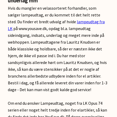
underlag mm
Hvis du mangler en velassorteret forhandler, som
sælger lampeudtag, er du kommet til det helt rette
sted. Du finder et bredt udvalg af hvide
lampeudtag fra
LK
på www.yousave.dk, opdag bl.a. lampeudtag
sideindgang, indsats, underlag og meget mere inde på
webhoppen. Lampeudtagene fra Lauritz Knudsen er
både klassiske og holdbare, så der er næsten ikke det
hjem, de ikke vil passe ind i. Du har med stor
sandsynligvis allerede hørt om Lauritz Knudsen, og hvis
ikke, så kan du være stensikker på at det er nogle af
branchens allerbedste udbydere inden for el artikler.
Bestil i dag, og få allerede leveret din varer inden for 1-3
dage - Det kan man vist godt kalde god service!
Om end du ønsker Lampeudtag, noget fra LK Opus 74
serien eller noget helt tredje inden for elartikler, så kan
du finde det inde hos YouSave.dk. På deres overskuelige