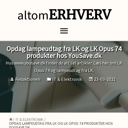
altom
ERHVERV
Opdag lampeudtag fra LK og LK Opus 74
produkter hos YouSave.dk
Hos www.yousave.dk finder du alt i el artikler. Læs her om LK
Opus 74 og lampeudtag fra LK.
Redaktionen
IT & Elektronik
23-03-2021
/
IT & ELEKTRONIK
/
OPDAG LAMPEUDTAG FRA LK OG LK OPUS 74 PRODUKTER HOS
YOUSAVE.DK