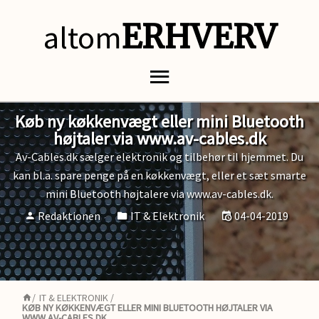
altom
ERHVERV
Køb ny køkkenvægt eller mini Bluetooth
højtaler via www.av-cables.dk
Av-Cables.dk sælger elektronik og tilbehør til hjemmet. Du
kan bl.a. spare penge på en køkkenvægt, eller et sæt smarte
mini Bluetooth højtalere via www.av-cables.dk.
Redaktionen
IT & Elektronik
04-04-2019
/
IT & ELEKTRONIK
/
KØB NY KØKKENVÆGT ELLER MINI BLUETOOTH HØJTALER VIA
WWW.AV-CABLES.DK