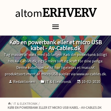
altom
ERHVERV
Køb en powerbank eller et micro USB
kabel - Av-Cables.dk
Tag masser af watt med på farten! Køb din powerbank billigt
hos Av-Cables.dk, og få mere saft og kraft for dine penge.
Denne kabelspecialist har ligeledes et massivt
produktsortiment af micro USB kabler via www.av-cables.dk.
Redaktionen
IT & Elektronik
10-02-2020
/
IT & ELEKTRONIK
/
KØB EN POWERBANK ELLER ET MICRO USB KABEL - AV-CABLES.DK