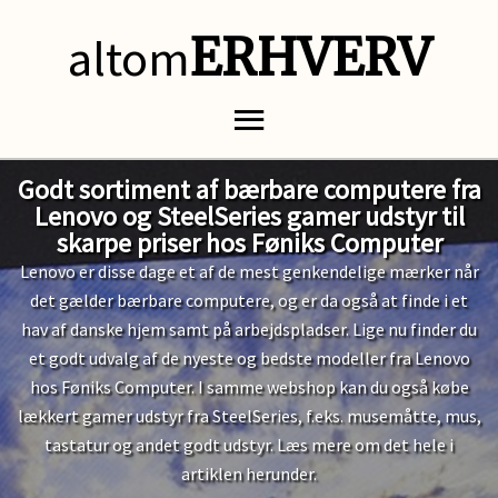
altom
ERHVERV
Godt sortiment af bærbare computere fra
Lenovo og SteelSeries gamer udstyr til
skarpe priser hos Føniks Computer
Lenovo er disse dage et af de mest genkendelige mærker når
det gælder bærbare computere, og er da også at finde i et
hav af danske hjem samt på arbejdspladser. Lige nu finder du
et godt udvalg af de nyeste og bedste modeller fra Lenovo
hos Føniks Computer. I samme webshop kan du også købe
lækkert gamer udstyr fra SteelSeries, f.eks. musemåtte, mus,
tastatur og andet godt udstyr. Læs mere om det hele i
artiklen herunder.