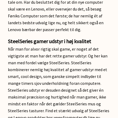
tale om. Har du besluttet dig for at din nye computer
skal være en Lenovo, eller overvejer du det, så besøg
Føniks Computer som det første; de har nemlig ét af
landets bedste udvalg lige nu, og helt sikkert også en
Lenovo bærbar der passer perfekt til dig.
SteelSeries gamer udstyr i høj kvalitet
Når man for alvor rigtig skal game, er noget af det
vigtigste at man har det rette gamer udstyr. Og her kan
man med fordel vælge SteelSeries. SteelSeries
kombinerer nemlig høj kvalitet af gamer udstyr med et
smart, cool design, som ganske simpelt indbyder til
mange timers sjov underholdning foran computere.
SteelSeries udstyr er desuden designet så det giver én
maksimal præcision og hurtighed når man gamer, ikke
mindst en faktor når det gælder SteelSeries mus og
SteelSeries tasturer. Find et stærkt udvalg af SteelSeries
og Lenovo produkter hos www.fcomputer.dk lige nu.