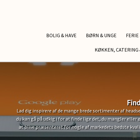
BOLIG & HAVE
BØRN & UNGE
FERIE
KØKKEN, CATERING 
Find
Lad dig inspirere af de mange brede sortimenter af head
du kan gå på udkig i for at finde lige det, du mangler elle
at blive præsenteret for nogle af markedets bedste kvali