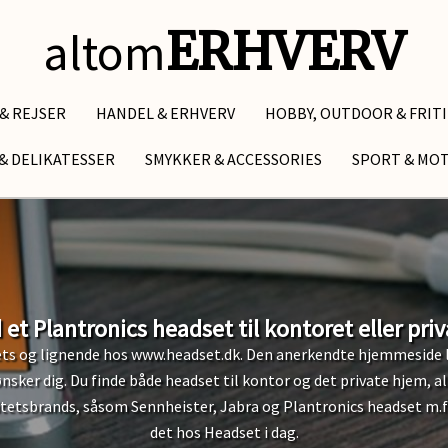
altom
ERHVERV
 & REJSER
HANDEL & ERHVERV
HOBBY, OUTDOOR & FRIT
& DELIKATESSER
SMYKKER & ACCESSORIES
SPORT & MO
 et Plantronics headset til kontoret eller pri
sets og lignende hos www.headset.dk. Den anerkendte hjemmeside 
r ønsker dig. Du finde både headset til kontor og det private hjem, 
tetsbrands, såsom Sennheister, Jabra og Plantronics headset m.fl. 
det hos Headset i dag.