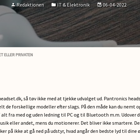
Redaktionen
IT & Elektronik
06-04-2022
T ELLER PRIVATEN
eadset.dk, så tøv ikke med at tjekke udvalget ud. Pantronics heads
lt de forskellige modeller efter slags. På den måde kan du nemt og
f alt fra med og uden ledning til PC og til Bluetooth m.m. Udover 
l musik eller andet, mens du motionerer. Det bliver ikke smartere.
kker på ikke at gå ned på udstyr, hvad angår den bedste lyd til dine 