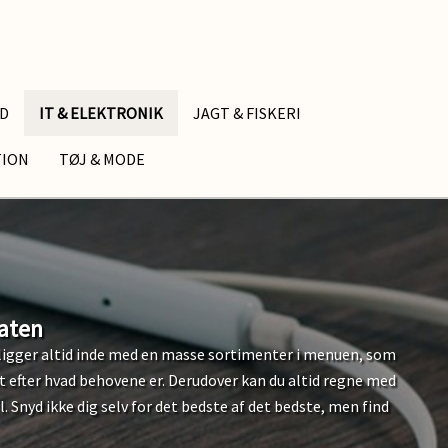
ID
IT & ELEKTRONIK
JAGT & FISKERI
TION
TØJ & MODE
vaten
ligger altid inde med en masse sortimenter i menuen, som
alt efter hvad behovene er. Derudover kan du altid regne med
Snyd ikke dig selv for det bedste af det bedste, men find