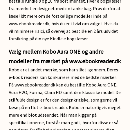
bestille Kindle 8 og 10 fra sortimentet. Hver e bogslæser
fra mærket er designet med en tanke bag. Prøv derfor at
læse lidt mere om de forskellige modeller inde på
www.ebookreader.dk, hvis du er i tvivl om valget. Hvis du
vil minimere risici, så overvej at bestille en 2 års udvidet
forsikring på din nye Kindle e bogslæser.
Vælg mellem Kobo Aura ONE og andre
modeller fra mærket på www.ebookreader.dk
Kobo er et andet mærke, som har slået igennem. Deres
e-book readers kan konkurrere med de bedste mærker.
På www.ebookreader.dk kan du bestille Kobo Aura ONE,
Aura H2O, Forma, Clara HD samt den klassiske model. De
stilfulde design er for den designkritiske, som gerne vil
læse på en flot e-book reader. Kobo er naturligvis meget
mere end blot udseendet. Når man kigger på
specifikationerne, forstår man godt, hvorfor disse er så