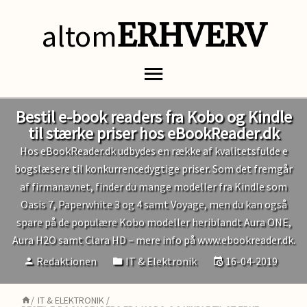
altom
ERHVERV
Bestil e-book readers fra Kobo og Kindle
til stærke priser hos eBookReader.dk
Hos eBookReader.dk udbydes en række af kvalitetsfulde e
bogslæsere til konkurrencedygtige priser. Som det fremgår
af firmanavnet, finder du mange modeller fra Kindle som
Oasis 7, Paperwhite 3 og 4 samt Voyage, men du kan også
spare på de populære Kobo modeller heriblandt Aura ONE,
Aura H2O samt Clara HD – mere info på www.ebookreader.dk.
Redaktionen
IT & Elektronik
16-04-2019
/
IT & ELEKTRONIK
/