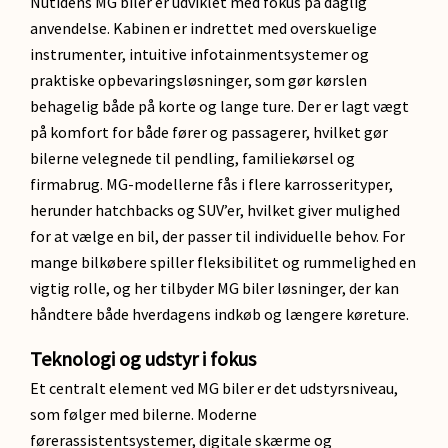
Nutidens MG biler er udviklet med fokus på daglig
anvendelse. Kabinen er indrettet med overskuelige
instrumenter, intuitive infotainmentsystemer og
praktiske opbevaringsløsninger, som gør kørslen
behagelig både på korte og lange ture. Der er lagt vægt
på komfort for både fører og passagerer, hvilket gør
bilerne velegnede til pendling, familiekørsel og
firmabrug. MG-modellerne fås i flere karrosserityper,
herunder hatchbacks og SUV’er, hvilket giver mulighed
for at vælge en bil, der passer til individuelle behov. For
mange bilkøbere spiller fleksibilitet og rummelighed en
vigtig rolle, og her tilbyder MG biler løsninger, der kan
håndtere både hverdagens indkøb og længere køreture.
Teknologi og udstyr i fokus
Et centralt element ved MG biler er det udstyrsniveau,
som følger med bilerne. Moderne
førerassistentsystemer, digitale skærme og