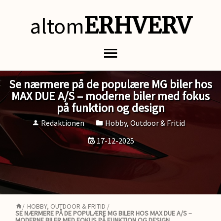
altom
ERHVERV
Se nærmere på de populære MG biler hos
MAX DUE A/S – moderne biler med fokus
på funktion og design
Redaktionen
Hobby, Outdoor & Fritid
17-12-2025
/
HOBBY, OUTDOOR & FRITID
/
SE NÆRMERE PÅ DE POPULÆRE MG BILER HOS MAX DUE A/S –
MODERNE BILER MED FOKUS PÅ FUNKTION OG DESIGN