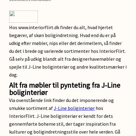
Hos www.interiorflirt.dk finder du alt, hvad hjertet
begærer, af skøn boligindretning. Hvad end du er på
udkig efter møbler, nips eller det derimellem, så finder
du det i brede og varierede sortimenter hos InteriorFlirt.
Gå selv på udkig blandt alt fra designerhavemøbler og
spejle til J-Line boliginteriør og andre kvalitetsmærker i
dag.
Alt fra møbler til pynteting fra J-Line
boliginteriør
Via ovenstående link finder du det imponerende og
smukke sortiment af
J-Line boliginteriør
hos
InteriorFlirt. J-Line boliginteriør er kendt for dets
gennemførte boheme stil, der tager inspiration fra
kulturer og boligindretningsstile over hele verden. Gå