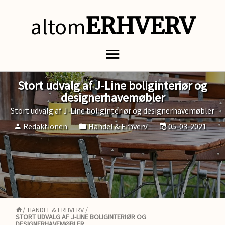
altom
ERHVERV
Stort udvalg af J-Line boliginteriør og
designerhavemøbler
Stort udvalg af J-Line boliginteriør og designerhavemøbler
Redaktionen
Handel & Erhverv
05-03-2021
/
HANDEL & ERHVERV
/
STORT UDVALG AF J-LINE BOLIGINTERIØR OG
DESIGNERHAVEMØBLER