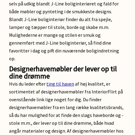
selv på udkig blandt J-Line boliginteriøret og fald for
både møbler og pynteting i de smukkeste designs.
Blandt J-Line boliginteriør finder du alt fra spejle,
lamper og tæpper til stole, borde og skabe m.m.
Mulighederne er mange og stilen er smuk og
gennemført med J-Line boliginteriør, så find dine
favoritter i dag og pift din nuværende boligindretning
op.
Designerhavemøbler der lever op til
dine drømme
Hvis du leder efter
ting til haven
af høj kvalitet, er
sortimentet af designerhavemøbler fra InteriorFlirt på
ovenstående link lige noget for dig. Du finder
designerhavemøbler fra en lang række kvalitetsbrands,
så du har mulighed for at finde den slags haveborde og -
stole m.m., der lever op til dine drømme, både hvad
angår materialer og design. Af designerhavemøbler hos