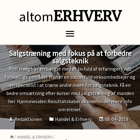
altom
ERHVERV
Salgstræning med fokus på at forbedre
salgsteknik
Rolf Høegh er en sælger med et liv fuld af erfaringer i vidt
forskellige områder. Han er en succesfuld virksomhedsejer og
en specialist i at træne andre inden for salgsteknik. Få en
bedre omsætning efter kurser med salgstræning af manden
her. Hjemmesiden Resultatskaber.dk indeholder mere info
om emnet.
Redaktionen
Handel & Erhverv
08-04-2019
/
HANDEL & ERHVERV
/