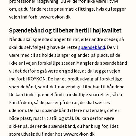
professionel rådgivning. Du vil derfor ikke være i tvivl
om, at du får de rette pneumatik fittings, hvis du lægger
vejen ind forbi www.roykon.dk.
Spændebånd og tilbehør hertil i høj kvalitet
Når du skal spænde slanger til rør, eller andre steder, så
skal du selvfølgelig have de rette
spændebånd
. De vil
være med til at holde slanger og andet på plads, så de
ikke er i vejen forskellige steder. Mangler du spændebånd
vil det derfor også være en god ide, at du lægger vejen
ind forbi ROYKON. De har et bredt udvalg af forskellige
spændebånd, samt det nødvendige tilbehør til båndene.
Du kan finde spændebånd i forskellige størrelser, så du
kan få dem, så de passer på de rør, de skal sættes
udenom. De har spændebånd i flere materialer, det er
både plast, rustfrit stål og stål. Du kan derfor være
sikker på, der er de spændebånd, du har brug for, i det
store udvalg du finder hos www.roykon.dk.