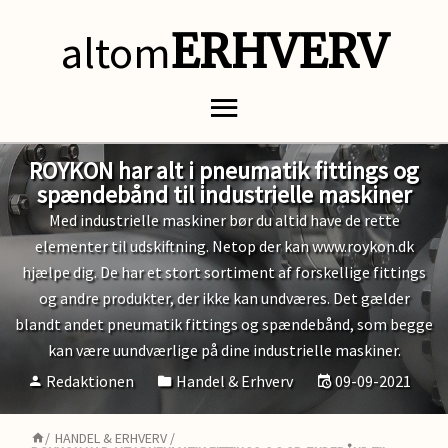
altom
ERHVERV
ROYKON har alt i pneumatik fittings og
spændebånd til industrielle maskiner
Med industrielle maskiner bør du altid have de rette
elementer til udskiftning. Netop der kan www.roykon.dk
hjælpe dig. De har et stort sortiment af forskellige fittings
og andre produkter, der ikke kan undværes. Det gælder
blandt andet pneumatik fittings og spændebånd, som begge
kan være uundværlige på dine industrielle maskiner.
Redaktionen
Handel & Erhverv
09-09-2021
/
HANDEL & ERHVERV
/