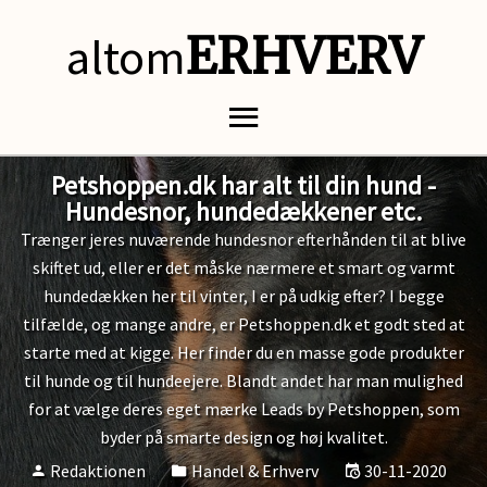
altom
ERHVERV
Petshoppen.dk har alt til din hund -
Hundesnor, hundedækkener etc.
Trænger jeres nuværende hundesnor efterhånden til at blive
skiftet ud, eller er det måske nærmere et smart og varmt
hundedækken her til vinter, I er på udkig efter? I begge
tilfælde, og mange andre, er Petshoppen.dk et godt sted at
starte med at kigge. Her finder du en masse gode produkter
til hunde og til hundeejere. Blandt andet har man mulighed
for at vælge deres eget mærke Leads by Petshoppen, som
byder på smarte design og høj kvalitet.
Redaktionen
Handel & Erhverv
30-11-2020