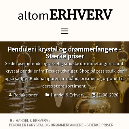
altom
ERHVERV
Penduler i krystal og drømmerfangere -
Stærke priser
Se de fascinerende og virkelig smukke drømmefangere samt
krystal penduler fra Tessies udvalget. Shop på tessies.dk, der
også sælger Buddha figurer, armbånd, prismer og orgonit fra
deres store sortiment.
Redaktionen
Handel & Erhverv
11-08-2020
/
HANDEL & ERHVERV
/
PENDULER I KRYSTAL OG DRØMMERFANGERE - STÆRKE PRISER