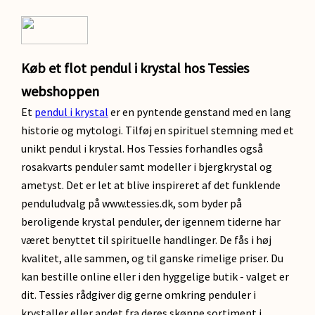
Køb et flot pendul i krystal hos Tessies
webshoppen
Et
pendul i krystal
er en pyntende genstand med en lang
historie og mytologi. Tilføj en spirituel stemning med et
unikt pendul i krystal. Hos Tessies forhandles også
rosakvarts penduler samt modeller i bjergkrystal og
ametyst. Det er let at blive inspireret af det funklende
penduludvalg på www.tessies.dk, som byder på
beroligende krystal penduler, der igennem tiderne har
været benyttet til spirituelle handlinger. De fås i høj
kvalitet, alle sammen, og til ganske rimelige priser. Du
kan bestille online eller i den hyggelige butik - valget er
dit. Tessies rådgiver dig gerne omkring penduler i
krystaller eller andet fra deres skønne sortiment i