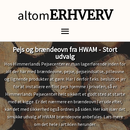
altom
ERHVERV
Pejs og brændeovn fra HWAM - Stort
udvalg
Hos Himmerlands Pejsecenter er man lagerførende inden for
alt der har med brændeovne, pejse, pejseindsatse, pilleovne
og lignende produkter at gøre. Har I derfor f.eks. besluttet jer
for at installere en flot pejs hjemme i privaten, så er
Himmerlands Pejsecenter helt sikkert et godt sted at starte
med at kigge. Er det nærmere en brændeovn I er ude efter,
kan det med sikkerhed også ordnes på siden. Her kan især det
smukke udvalg af HWAM brændeovne anbefales. Læs mere
om det hele i artiklen herunder.