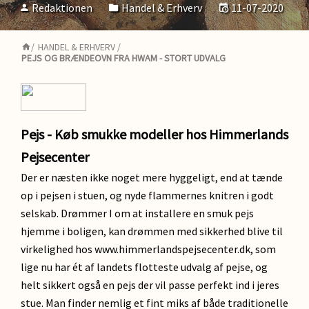
Redaktionen
Handel & Erhverv
11-07-2020
/
HANDEL & ERHVERV
/
PEJS OG BRÆNDEOVN FRA HWAM - STORT UDVALG
Pejs - Køb smukke modeller hos Himmerlands
Pejsecenter
Der er næsten ikke noget mere hyggeligt, end at tænde
op i pejsen i stuen, og nyde flammernes knitren i godt
selskab. Drømmer I om at installere en smuk pejs
hjemme i boligen, kan drømmen med sikkerhed blive til
virkelighed hos www.himmerlandspejsecenter.dk, som
lige nu har ét af landets flotteste udvalg af pejse, og
helt sikkert også en pejs der vil passe perfekt ind i jeres
stue. Man finder nemlig et fint miks af både traditionelle