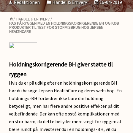
Redaktionen
Handel & Erhverv
16-04-2019
/
HANDEL & ERHVERV
/
PAS PÅ RYGGEN MED EN HOLDNINGSKORRIGERENDE BH OG KØB
PRODUKTER TIL TEST FOR STOFMISBRUG HOS JEPSEN
HEALTHCARE
Holdningskorrigerende BH giver støtte til
ryggen
Hvis du er på udkig efter en holdningskorrigerende BH
bør du besøge Jepsen HealthCare og deres webshop. En
holdnings-BH forbedrer ikke bare din holdning
betydeligt, men har flere andre positive effekter på dit
velbefindende. Der kan ofte opstå komplikationer med
en stor barm, da dette betyder mere vægt for ryggen at
bære rundt på. Investerer du i en holdnings-BH, vil du