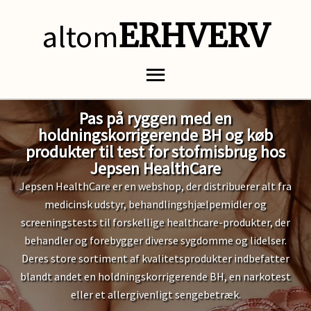
altom
ERHVERV
Pas på ryggen med en
holdningskorrigerende BH og køb
produkter til test for stofmisbrug hos
Jepsen HealthCare
Jepsen HealthCare er en webshop, der distribuerer alt fra
medicinsk udstyr, behandlingshjælpemidler og
screeningstests til forskellige healthcare-produkter, der
behandler og forebygger diverse sygdomme og lidelser.
Deres store sortiment af kvalitetsprodukter indbefatter
blandt andet en holdningskorrigerende BH, en narkotest
eller et allergivenligt sengebetræk.