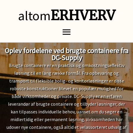
altom
ERHVERV
Oplev fordelene ved brugte containere fra
DC-Supply
Brugte containere er en praktisk og omkostningseffektiv
løsning til en lang række formål. Fra opbevaring og
transport til fleksible bolig- og kontorløsninger er disse
robuste konstruktioner blevet en populær mulighed for
både virksomheder og private. DC-Supply er en erfaren
leverandør af brugte containere og tilbyder løsninger, der
kan tilpasses individuelle behov, uanset om du søger en
midlertidig eller permanent løsning. Virksomheden har
udover nye containere, også altid et velassorteret udvalg af