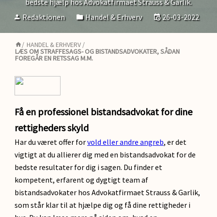
bedste hjælp hos Advokatfirmaet Strauss & Garlik.
Redaktionen
Handel & Erhverv
26-03-2022
/
HANDEL & ERHVERV
/
LÆS OM STRAFFESAGS- OG BISTANDSADVOKATER, SÅDAN
FOREGÅR EN RETSSAG M.M.
Få en professionel bistandsadvokat for dine
rettigheders skyld
Har du været offer for
vold eller andre angreb
, er det
vigtigt at du allierer dig med en bistandsadvokat for de
bedste resultater for dig i sagen. Du finder et
kompetent, erfarent og dygtigt team af
bistandsadvokater hos Advokatfirmaet Strauss & Garlik,
som står klar til at hjælpe dig og få dine rettigheder i