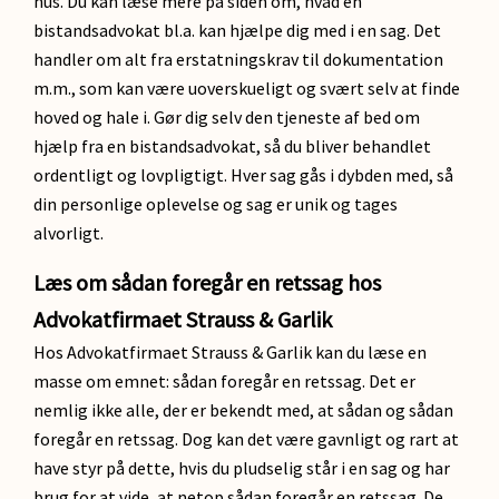
hus. Du kan læse mere på siden om, hvad en
bistandsadvokat bl.a. kan hjælpe dig med i en sag. Det
handler om alt fra erstatningskrav til dokumentation
m.m., som kan være uoverskueligt og svært selv at finde
hoved og hale i. Gør dig selv den tjeneste af bed om
hjælp fra en bistandsadvokat, så du bliver behandlet
ordentligt og lovpligtigt. Hver sag gås i dybden med, så
din personlige oplevelse og sag er unik og tages
alvorligt.
Læs om sådan foregår en retssag hos
Advokatfirmaet Strauss & Garlik
Hos
Advokatfirmaet Strauss & Garlik kan du læse en
masse om emnet: sådan foregår en retssag. Det er
nemlig ikke alle, der er bekendt med, at sådan og sådan
foregår en retssag. Dog kan det være gavnligt og rart at
have styr på dette, hvis du pludselig står i en sag og har
brug for at vide, at netop sådan foregår en retssag. De