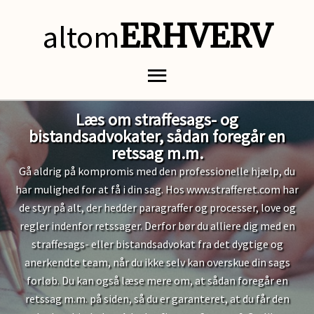
altom
ERHVERV
Læs om straffesags- og
bistandsadvokater, sådan foregår en
retssag m.m.
Gå aldrig på kompromis med den professionelle hjælp, du
har mulighed for at få i din sag. Hos www.strafferet.com har
de styr på alt, der hedder paragraffer og processer, love og
regler indenfor retssager. Derfor bør du alliere dig med en
straffesags- eller bistandsadvokat fra det dygtige og
anerkendte team, når du ikke selv kan overskue din sags
forløb. Du kan også læse mere om, at sådan foregår en
retssag m.m. på siden, så du er garanteret, at du får den