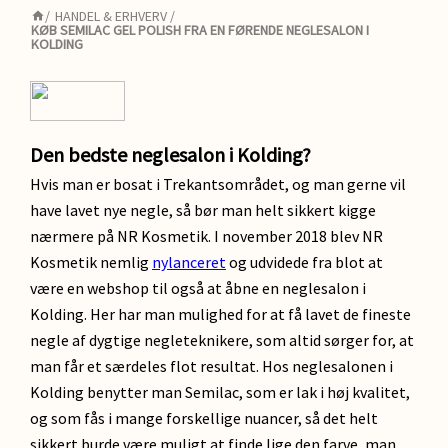
/
HANDEL & ERHVERV
/
KØB SEMILAC GEL POLISH FRA EN FØRENDE NEGLESALON I
KOLDING
Den bedste neglesalon i Kolding?
Hvis man er bosat i Trekantsområdet, og man gerne vil
have lavet nye negle, så bør man helt sikkert kigge
nærmere på NR Kosmetik. I november 2018 blev NR
Kosmetik nemlig
nylanceret
og udvidede fra blot at
være en webshop til også at åbne en neglesalon i
Kolding. Her har man mulighed for at få lavet de fineste
negle af dygtige negleteknikere, som altid sørger for, at
man får et særdeles flot resultat. Hos neglesalonen i
Kolding benytter man Semilac, som er lak i høj kvalitet,
og som fås i mange forskellige nuancer, så det helt
sikkert burde være muligt at finde lige den farve, man