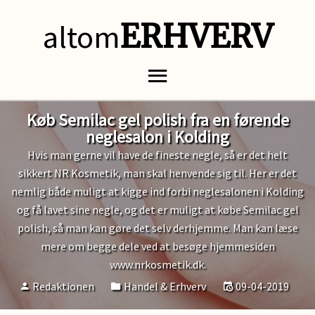
altom
ERHVERV
Køb Semilac gel polish fra en førende
neglesalon i Kolding
Hvis man gerne vil have de fineste negle, så er det helt
sikkert NR Kosmetik, man skal henvende sig til. Her er det
nemlig både muligt at kigge ind forbi neglesalonen i Kolding
og få lavet sine negle, og det er muligt at købe Semilac gel
polish, så man kan gøre det selv derhjemme. Man kan læse
mere om begge dele ved at besøge hjemmesiden
www.nrkosmetik.dk.
Redaktionen
Handel & Erhverv
09-04-2019