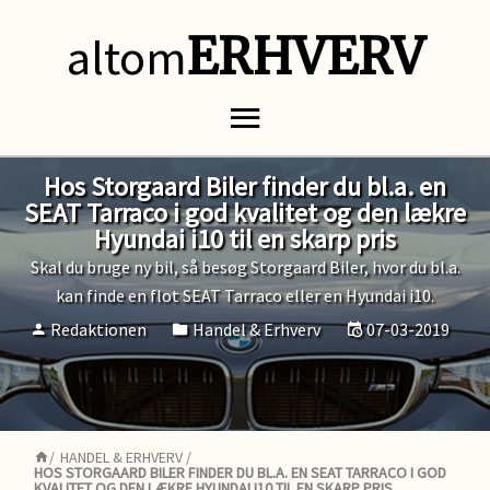
altom
ERHVERV
Hos Storgaard Biler finder du bl.a. en
SEAT Tarraco i god kvalitet og den lækre
Hyundai i10 til en skarp pris
Skal du bruge ny bil, så besøg Storgaard Biler, hvor du bl.a.
kan finde en flot SEAT Tarraco eller en Hyundai i10.
Redaktionen
Handel & Erhverv
07-03-2019
/
HANDEL & ERHVERV
/
HOS STORGAARD BILER FINDER DU BL.A. EN SEAT TARRACO I GOD
KVALITET OG DEN LÆKRE HYUNDAI I10 TIL EN SKARP PRIS