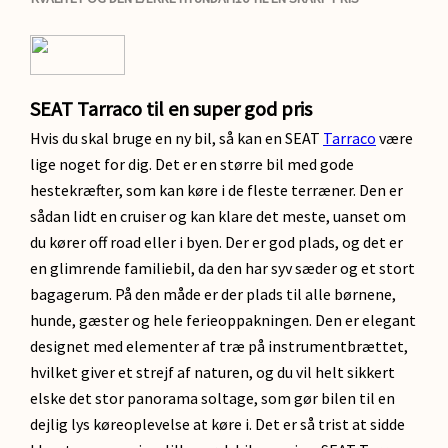
SEAT Tarraco til en super god pris
Hvis du skal bruge en ny bil, så kan en SEAT
Tarraco
være
lige noget for dig. Det er en større bil med gode
hestekræfter, som kan køre i de fleste terræner. Den er
sådan lidt en cruiser og kan klare det meste, uanset om
du kører off road eller i byen. Der er god plads, og det er
en glimrende familiebil, da den har syv sæder og et stort
bagagerum. På den måde er der plads til alle børnene,
hunde, gæster og hele ferieoppakningen. Den er elegant
designet med elementer af træ på instrumentbrættet,
hvilket giver et strejf af naturen, og du vil helt sikkert
elske det stor panorama soltage, som gør bilen til en
dejlig lys køreoplevelse at køre i. Det er så trist at sidde