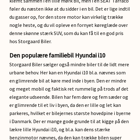
klemt sammen i en lille mørk bil, men i en SEAT Tarraco
føler du næsten ikke at du sidder i en bil. Det er lige indtil
du gasser op, for den store motor kan virkelig trække
nogle heste, og du vil opleve en fornyet køreglæde over
denne skønne stærk SUV, som du kan få til en god pris
hos Storgaard Biler.
Den populære familiebil Hyundai i10
Storgaard Biler sælger også mindre biler til de lidt mere
urbane behov. Her kan en Hyundai i10 bl.a. nævnes som
en glimrende bil at køre med inde i byen. Den er mindre
og meget mobil og faktisk ret rummelig på trods af det
elegante udseende. Bilen har fem døre og fem sæder og
er glimrende til et liv i byen, da den er lille og let kan
parkeres, hvilket er bilejernes største hovedpine i byerne
i Danmark. Der er mange gode grunde til at kigge på den
lækre lille Hyundai i10, og bl.a. kan dens stærke
benzinmotor nævnes, da den kan trække bilen super