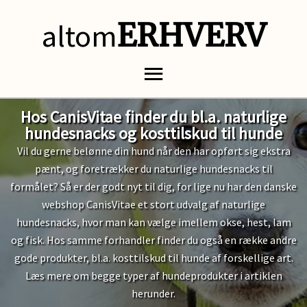
altom
ERHVERV
Hos CanisVitae finder du bl.a. naturlige
hundesnacks og kosttilskud til hunde
Vil du gerne belønne din hund når den har opført sig ekstra
pænt, og foretrækker du naturlige hundesnacks til
formålet? Så er der godt nyt til dig, for lige nu har den danske
webshop CanisVitae et stort udvalg af naturlige
hundesnacks, hvor man kan vælge imellem okse, hest, lam
og fisk. Hos samme forhandler finder du også en række andre
gode produkter, bl.a. kosttilskud til hunde af forskellige art.
Læs mere om begge typer af hundeprodukter i artiklen
herunder.