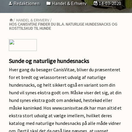
Redaktionen
Handel & Erhverv
14-03-2020
/
HANDEL & ERHVERV
/
HOS CANISVITAE FINDER DU BL.A. NATURLIGE HUNDESNACKS OG
KOSTTILSKUD TIL HUNDE
Sunde og naturlige hundesnacks
Hver gang du besøger CanisVitae, bliver du præsenteret
for et bredt og velassorteret udvalg af naturlige
hundesnacks, og helt sikkert også en variant som din
hund vil synes ekstra godt om. Måske viser det sig, at din
hund synes ekstra godt om andekød, hestekød eller
måske kaninkød. Hos www.canisvitae.dk har man altid et
ekstra stort udvalg at vælge imellem, hvilket deres
katalog med naturlige hundesnacks på alle måde vidner
om. Dertil skal det da også lige nævnes, at uanset