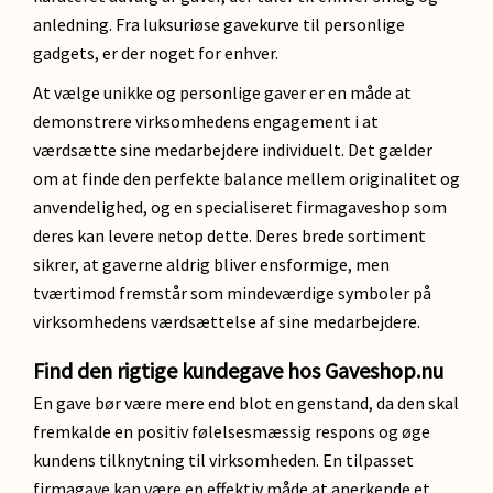
anledning. Fra luksuriøse gavekurve til personlige
gadgets, er der noget for enhver.
At vælge unikke og personlige gaver er en måde at
demonstrere virksomhedens engagement i at
værdsætte sine medarbejdere individuelt. Det gælder
om at finde den perfekte balance mellem originalitet og
anvendelighed, og en specialiseret firmagaveshop som
deres kan levere netop dette. Deres brede sortiment
sikrer, at gaverne aldrig bliver ensformige, men
tværtimod fremstår som mindeværdige symboler på
virksomhedens værdsættelse af sine medarbejdere.
Find den rigtige kundegave hos Gaveshop.nu
En gave bør være mere end blot en genstand, da den skal
fremkalde en positiv følelsesmæssig respons og øge
kundens tilknytning til virksomheden. En tilpasset
firmagave kan være en effektiv måde at anerkende et