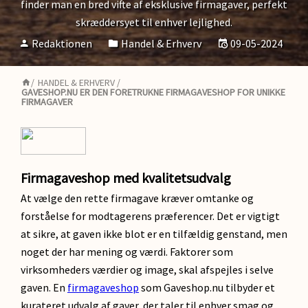
finder man en bred vifte af eksklusive firmagaver, perfekt
skræddersyet til enhver lejlighed.
Redaktionen
Handel & Erhverv
09-05-2024
/
HANDEL & ERHVERV
/
GAVESHOP.NU ER DEN FORETRUKNE FIRMAGAVESHOP FOR UNIKKE
FIRMAGAVER
Firmagaveshop med kvalitetsudvalg
At vælge den rette firmagave kræver omtanke og
forståelse for modtagerens præferencer. Det er vigtigt
at sikre, at gaven ikke blot er en tilfældig genstand, men
noget der har mening og værdi. Faktorer som
virksomheders værdier og image, skal afspejles i selve
gaven. En
firmagaveshop
som Gaveshop.nu tilbyder et
kurateret udvalg af gaver, der taler til enhver smag og