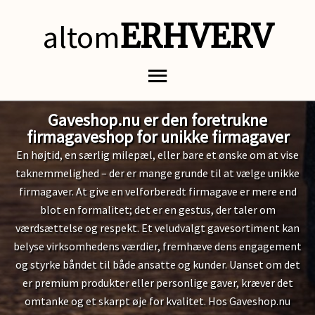
altom
ERHVERV
Gaveshop.nu er den foretrukne
firmagaveshop for unikke firmagaver
En højtid, en særlig milepæl, eller bare et ønske om at vise
taknemmelighed – der er mange grunde til at vælge unikke
firmagaver. At give en velforberedt firmagave er mere end
blot en formalitet; det er en gestus, der taler om
værdsættelse og respekt. Et veludvalgt gavesortiment kan
belyse virksomhedens værdier, fremhæve dens engagement
og styrke båndet til både ansatte og kunder. Uanset om det
er premium produkter eller personlige gaver, kræver det
omtanke og et skarpt øje for kvalitet. Hos Gaveshop.nu