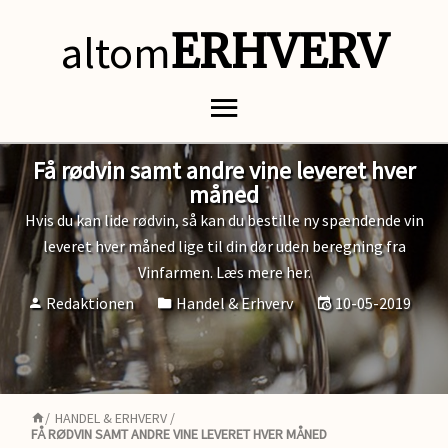
altom
ERHVERV
Få rødvin samt andre vine leveret hver
måned
Hvis du kan lide rødvin, så kan du bestille ny spændende vin
leveret hver måned lige til din dør uden beregning fra
Vinfarmen. Læs mere her.
Redaktionen
Handel & Erhverv
10-05-2019
/
HANDEL & ERHVERV
/
FÅ RØDVIN SAMT ANDRE VINE LEVERET HVER MÅNED