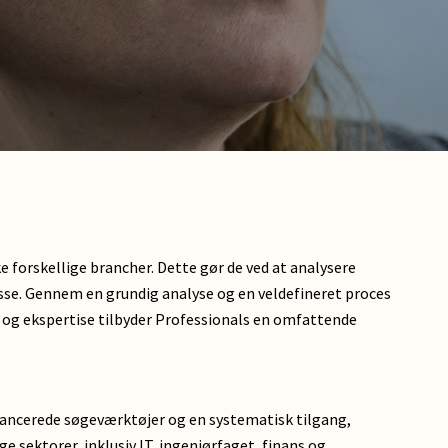
 forskellige brancher. Dette gør de ved at analysere
isse. Gennem en grundig analyse og en veldefineret proces
g og ekspertise tilbyder Professionals en omfattende
avancerede søgeværktøjer og en systematisk tilgang,
ektorer, inklusiv IT, ingeniørfaget, finans og