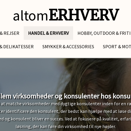
altom
ERHVERV
 & REJSER
HANDEL & ERHVERV
HOBBY, OUTDOOR & FRIT
& DELIKATESSER
SMYKKER & ACCESSORIES
SPORT & MO
llem virksomheder og konsulenter hos konsul
g i at matche virksomheder med dygtige konsulenter inden for en ræ
er identificere den konsulent, der bedst kan hjælpe med at løse d
 og konsulent bliver en succes. Ved at fokusere på kvalitet, erfa
løsning, der kan føre din virksomhed til nye højder.