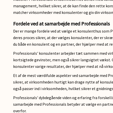
management, hvilket sikrer, at de kan finde den rette k
matcher virksomheder med konsulenter og giv din virksom
Fordele ved at samarbejde med Professionals
Der er mange fordele ved at vælge et konsulenthus som Pr
deres proces sikrer, at der vælges konsulenter, der er sk
du både en konsulent og en partner, der hjælper med at re
Professionals' konsulenter arbejder tæt sammen med virk
kortsigtede gevinster, men også sikrer langsigtet vækst.
konsulenter varige resultater, der hjælper med at nå vir
Et af de mest værdifulde aspekter ved samarbejde med Profe
sikrer, at virksomheden hurtigt kan drage nytte af konsul
også passer ind i virksomheden, hvilket sikrer et gnidning
Professionals' dybdegående viden og erfaring fra forskellig
samarbejde med Professionals betyder at vælge en partner,
overfor.