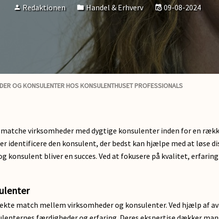
Redaktionen
Handel & Erhverv
09-08-2024
EDER OG KONSULENTER HOS KONSULENTHUSET PROFESSIONALS
 at matche virksomheder med dygtige konsulenter inden for en række
r identificere den konsulent, der bedst kan hjælpe med at løse d
 konsulent bliver en succes. Ved at fokusere på kvalitet, erfarin
ulenter
perfekte match mellem virksomheder og konsulenter. Ved hjælp af 
nternes færdigheder og erfaring. Deres ekspertise dækker mange s