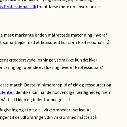
s Professionals.dk
for at læse mere om, hvordan de
f de mest markante er den målrettede matchning, hvoraf
ed at samarbejde med et konsulenthus som Professionals får
yder skræddersyede løsninger, som ikke kun dækker
ntering og løbende evaluering leverer Professionals'
 rette match. Dette minimerer spild af tid og ressourcer og
ulenter
, der ikke kun har de nødvendige færdigheder, men
 nået til tiden og indenfor budgettet.
rådgivning og støtte til virksomheder i vækst. At
nger til de udfordringer, din virksomhed måtte stå