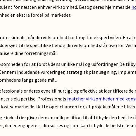
onsulent for næsten enhver virksomhed. Besøg deres hjemmeside
ho
hed en ekstra fordel på markedet.
ofessionals, når din virksomhed har brug for ekspertviden. En a
ræddersyet til de specifikke behov, din virksomhed står overfor. V
alisere dine forretningsmål.
somheden for at forstå dens unikke mål og udfordringer. De tilb
 Gennem indledende vurderinger, strategisk planlægning, impleme
ksomhedens langsigtede mål.
ssionals er deres evne til hurtigt og effektivt at identificere de
entens ekspertise. Professionals
matcher virksomheder med kons
sløst samarbejde. Dette øger chancen for, at projektmålene bliver
e industrier giver dem en unik position til at tilbyde den bedste 
 der er engageret i din succes og som kan tilbyde de bedste løsni