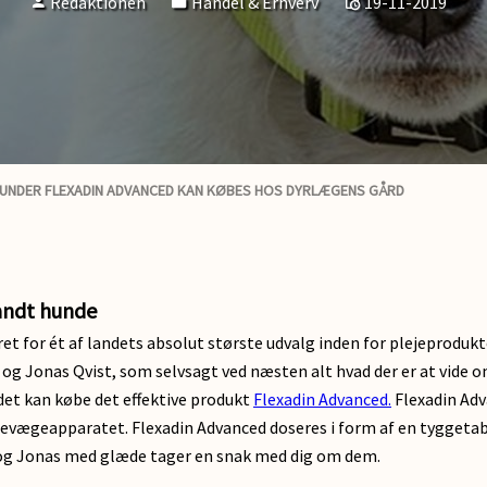
Redaktionen
Handel & Erhverv
19-11-2019
RUNDER FLEXADIN ADVANCED KAN KØBES HOS DYRLÆGENS GÅRD
landt hunde
t for ét af landets absolut største udvalg inden for plejeprodukte
 og Jonas Qvist, som selvsagt ved næsten alt hvad der er at vide om
det kan købe det effektive produkt
Flexadin Advanced.
Flexadin Adv
 i bevægeapparatet. Flexadin Advanced doseres i form af en tygget
 og Jonas med glæde tager en snak med dig om dem.