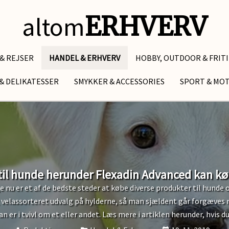
altom
ERHVERV
 & REJSER
HANDEL & ERHVERV
HOBBY, OUTDOOR & FRIT
& DELIKATESSER
SMYKKER & ACCESSORIES
SPORT & MO
 til hunde herunder Flexadin Advanced kan k
 nu er et af de bedste steder at købe diverse produkter til hunde 
g velassorteret udvalg på hylderne, så man sjældent går forgæves
 er i tvivl om et eller andet. Læs mere i artiklen herunder, hvis d