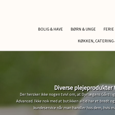
BOLIG & HAVE
BØRN & UNGE
FERIE
KØKKEN, CATERING 
Diverse plejeprodukter
Der hersker ikke nogen tvivl om, at Dyrlægens Gård lige
Advanced. Ikke nok med at butikken altid har et bredt o
kundeservice når man handler hos dem, hvis man