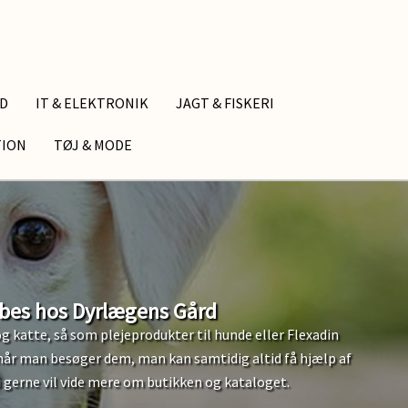
ID
IT & ELEKTRONIK
JAGT & FISKERI
TION
TØJ & MODE
øbes hos Dyrlægens Gård
og katte, så som plejeprodukter til hunde eller Flexadin
 når man besøger dem, man kan samtidig altid få hjælp af
u gerne vil vide mere om butikken og kataloget.