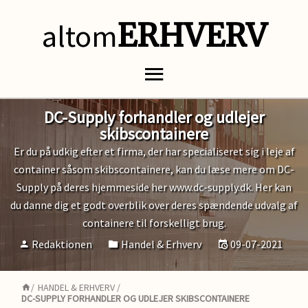
altom
ERHVERV
DC-Supply forhandler og udlejer
skibscontainere
Er du på udkig efter et firma, der har specialiseret sig i leje af
container såsom skibscontainere, kan du læse mere om DC-
Supply på deres hjemmeside her www.dc-supply.dk. Her kan
du danne dig et godt overblik over deres spændende udvalg af
containere til forskelligt brug.
Redaktionen
Handel & Erhverv
09-07-2021
/
HANDEL & ERHVERV
/
DC-SUPPLY FORHANDLER OG UDLEJER SKIBSCONTAINERE