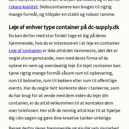
i skarp kvalitet
. Skibscontainere kan bruges til rigtig
mange formål, og tilbyder en stabil og robust ramme.
Leje af enhver type container på dc-supply.dk
Du kan derfor med stor fordel tage et kig på deres
hjemmeside, hvis du er interesseret i at leje en container.
Leje af container
er ikke altid det nemmeste, idet det er
nogle store genstande, men med deres firma vil du
opleve en nem og overskuelig leje. En lejet container kan
tjene rigtig mange formål såsom rum til opbevaring,
rum til beboelse, rum til køkken eller rum til offentlige
events. Har du nogle helt konkrete ideer i tankerne, som
du har brug for at vende med dem inden du lejer din
container, er du altid velkommen til at kontakte dem
over telefonen. Her står de nemlig altid klar til at hjælpe
dig i din søgen og gøre dine kreative tanker virkelige.
Besøg derfor deres hjemmeside og giv dig selv mulighed