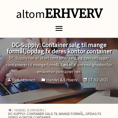
altom
ERHVERV
DC-Supply: Container salg til mange
formål, opdag fx deres kontor container
DC-Supply har et stort container salg, og specialbygger
containerer til mange formål. Læs bl.a. om muligheden for
en kontor container her.
Redaktionen
Handel & Erhverv
17-02-2021
/
HANDEL & ERHVERV
/
DC-SUPPLY: CONTAINER SALG TIL MANGE FORMÅL, OPDAG FX
DERES KONTOR CONTAINER