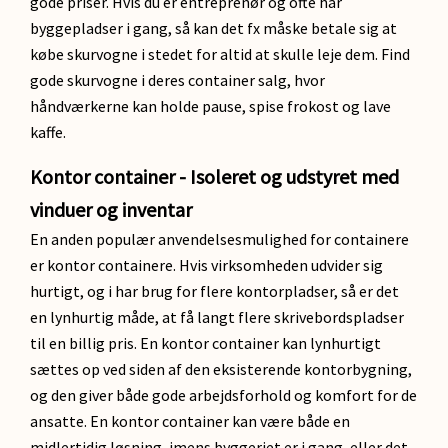
gode priser. Hvis du er entreprenør og ofte har
byggepladser i gang, så kan det fx måske betale sig at
købe skurvogne i stedet for altid at skulle leje dem. Find
gode skurvogne i deres container salg, hvor
håndværkerne kan holde pause, spise frokost og lave
kaffe.
Kontor container - Isoleret og udstyret med
vinduer og inventar
En anden populær anvendelsesmulighed for containere
er kontor containere. Hvis virksomheden udvider sig
hurtigt, og i har brug for flere kontorpladser, så er det
en lynhurtig måde, at få langt flere skrivebordspladser
til en billig pris. En kontor container kan lynhurtigt
sættes op ved siden af den eksisterende kontorbygning,
og den giver både gode arbejdsforhold og komfort for de
ansatte. En kontor container kan være både en
midlertidig løsning, imens byggeriet er i gang, eller det