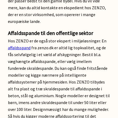
der passer bedst til den gamle bydel. Hvis du vil vide
mere, kan du altid kontakte en ekspedient hos ZENZO,
der er en stor virksomhed, som opererer i mange
europæiske lande.
Affaldsspande til den offentlige sektor
Hos ZENZO er de også stor ekspert i miljøløsninger. En
affaldsspand
fra zenzo.dk er altid lig topkvalitet, og de
fås selvfølgelig i et væld af afskygninger. Bestil bl.a.
væghængte affaldsspande, eller vælg imellem
funderede skraldespande. Du kan også finde fritstående
modeller og kigge nærmere på intelligente
affaldssystemer på hjemmesiden. Hos ZENZO tilbydes
alt fra plast og træ skraldespande til affaldsspande i
beton, stål og aluminium. Nogle modeller er designet til
børn, imens andre skraldespande til under 50 liter eller
over 100 liter. Designmæssigt har du mange muligheder.
Så hvis du kigger moderne affaldssortering til det