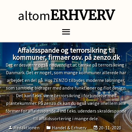
altom
ERHVERV
Affaldsspande og terrorsikring til
kommuner, firmaer osv. på zenzo.dk
Det er desværre også nødvendigt at tænke på terrorsikring i
Danmark. Det er noget, som mange kommuner allerede har
arbejdet en del på. Hos ZENZO tilbydes moderne løsninger,
som samtidig bidrager med andre funktioner og flot design.
Det kan f.eks. være terrorsikring i forbindelse med
plantekummer. På zenzo.dk kan du også vælge imellem alle
former for affaldsspande. Find f.eks. udendørs skraldespande
til affaldssortering i mange dele.
Redaktionen
Handel & Erhverv
20-11-2020