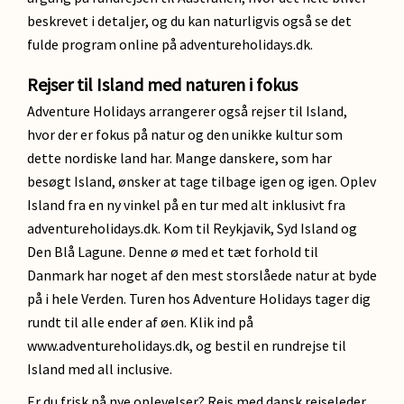
beskrevet i detaljer, og du kan naturligvis også se det
fulde program online på adventureholidays.dk.
Rejser til Island med naturen i fokus
Adventure Holidays arrangerer også rejser til Island,
hvor der er fokus på natur og den unikke kultur som
dette nordiske land har. Mange danskere, som har
besøgt Island, ønsker at tage tilbage igen og igen. Oplev
Island fra en ny vinkel på en tur med alt inklusivt fra
adventureholidays.dk. Kom til Reykjavik, Syd Island og
Den Blå Lagune. Denne ø med et tæt forhold til
Danmark har noget af den mest storslåede natur at byde
på i hele Verden. Turen hos Adventure Holidays tager dig
rundt til alle ender af øen. Klik ind på
www.adventureholidays.dk, og bestil en rundrejse til
Island med all inclusive.
Er du frisk på nye oplevelser? Rejs med dansk rejseleder