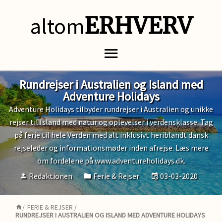
altom
ERHVERV
Rundrejser i Australien og Island med
Adventure Holidays
Adventure Holidays tilbyder rundrejser i Australien og unikke
rejser til Island med natur og oplevelser i verdensklasse. Tag
på ferie til hele Verden med alt inklusivt heriblandt dansk
rejseleder og informationsmøder inden afrejse. Læs mere
om fordelene på www.adventureholidays.dk.
Redaktionen
Ferie & Rejser
03-03-2020
/
FERIE & REJSER
/
RUNDREJSER I AUSTRALIEN OG ISLAND MED ADVENTURE HOLIDAYS