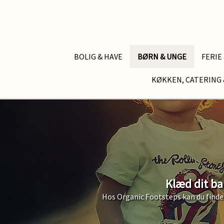
BOLIG & HAVE
BØRN & UNGE
FERIE
KØKKEN, CATERING 
Klæd dit ba
Hos Organic Footsteps kan du finde 