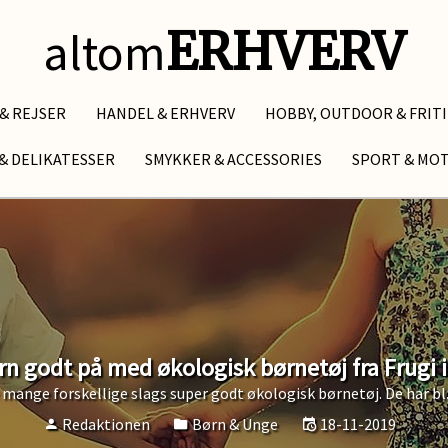
altom
ERHVERV
 & REJSER
HANDEL & ERHVERV
HOBBY, OUTDOOR & FRIT
& DELIKATESSER
SMYKKER & ACCESSORIES
SPORT & MO
rn godt på med økologisk børnetøj fra Frugi i 
mange forskellige slags super godt økologisk børnetøj. De har bl.a
Redaktionen
Børn & Unge
18-11-2019