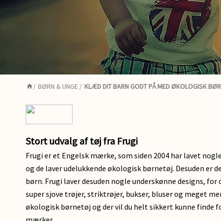
/
BØRN & UNGE
/
KLÆD DIT BARN GODT PÅ MED ØKOLOGISK BØRN
Stort udvalg af tøj fra Frugi
Frugi er et Engelsk mærke, som siden 2004 har lavet nogl
og de laver udelukkende økologisk børnetøj. Desuden er de
børn. Frugi laver desuden nogle underskønne designs, for d
super sjove trøjer, striktrøjer, bukser, bluser og meget m
økologisk børnetøj og der vil du helt sikkert kunne finde f
mærker.