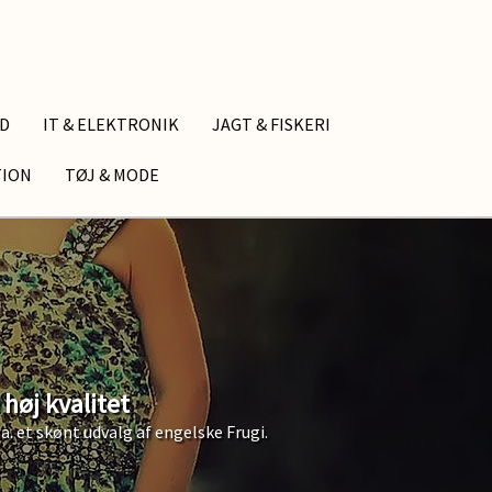
ID
IT & ELEKTRONIK
JAGT & FISKERI
TION
TØJ & MODE
høj kvalitet
. et skønt udvalg af engelske Frugi.