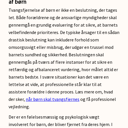
af børn
Tvangsfjernelse af børn er ikke en beslutning, der tages
let. Både forældrene og de ansvarlige myndigheder skal
gennemgå en grundig evaluering for at sikre, at barnets
velbefindende prioriteres. De typiske årsager til en sådan
drastisk beslutning kan inkludere forhold som
omsorgssvigt eller misbrug, der udgør en trussel mod
barnets sundhed og sikkerhed. Beslutningen skal
gennemgås på tværs af flere instanser for at sikre en
retfærdig og afbalanceret vurdering, hvor målet altid er
barnets bedste. I svære situationer kan det være en
lettelse at vide, at professionelle står klar til at
assistere forældre i denne proces. Læs mere om, hvad
der sker,
når børn skal tvangsfjernes
og få professionel
vejledning.
Der er en følelsesmæssig og psykologisk vægt
involveret for børn, der bliver fjernet fra deres hjem. I