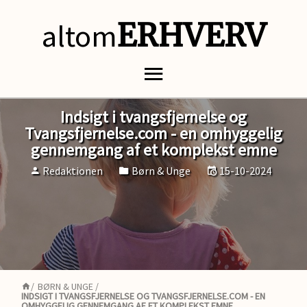
altom
ERHVERV
Indsigt i tvangsfjernelse og
Tvangsfjernelse.com - en omhyggelig
gennemgang af et komplekst emne
Redaktionen
Børn & Unge
15-10-2024
/
BØRN & UNGE
/
INDSIGT I TVANGSFJERNELSE OG TVANGSFJERNELSE.COM - EN
OMHYGGELIG GENNEMGANG AF ET KOMPLEKST EMNE