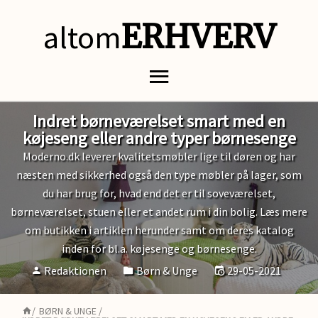
altom
ERHVERV
Indret børneværelset smart med en
køjeseng eller andre typer børnesenge
Moderno.dk leverer kvalitetsmøbler lige til døren og har
næsten med sikkerhed også den type møbler på lager, som
du har brug for, hvad end det er til soveværelset,
børneværelset, stuen eller et andet rum i din bolig. Læs mere
om butikken i artiklen herunder samt om deres katalog
inden for bl.a. køjesenge og børnesenge.
Redaktionen
Børn & Unge
29-05-2021
/
BØRN & UNGE
/