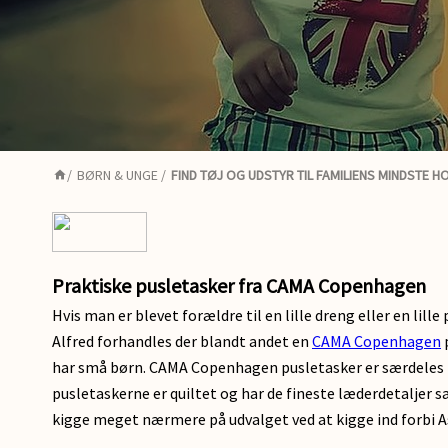
/
BØRN & UNGE
/
FIND TØJ OG UDSTYR TIL FAMILIENS MINDSTE H
Praktiske pusletasker fra CAMA Copenhagen
Hvis man er blevet forældre til en lille dreng eller en lil
Alfred forhandles der blandt andet en
CAMA Copenhagen
har små børn. CAMA Copenhagen pusletasker er særdeles 
pusletaskerne er quiltet og har de fineste læderdetaljer s
kigge meget nærmere på udvalget ved at kigge ind forbi 