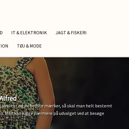
ID
IT & ELEKTRONIK
JAGT & FISKERI
TION
TØJ & MODE
Alfred
j kvalitet og de bedste mærker, så skal man helt bestemt
sko. Man kan kigge nærmere på udvalget ved at besøge