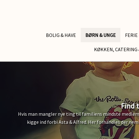
BOLIG & HAVE
BØRN & UNGE
FERIE
KØKKEN, CATERING 
Find 
Hvis man mangler nye ting til familiens mindste medlem,
kigge ind forbi Asta & Alfred. Her forhandles der n