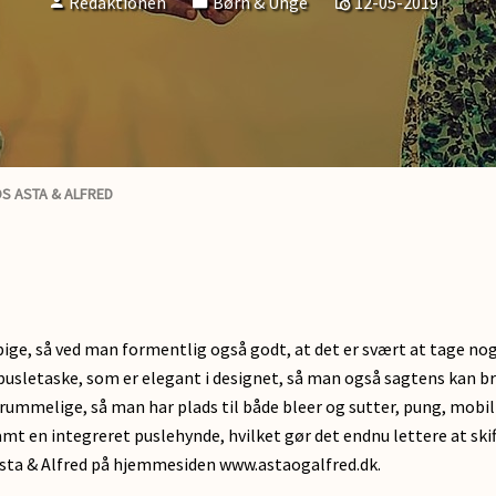
Redaktionen
Børn & Unge
12-05-2019
OS ASTA & ALFRED
le pige, så ved man formentlig også godt, at det er svært at tage n
pusletaske, som er elegant i designet, så man også sagtens kan b
rummelige, så man har plads til både bleer og sutter, pung, mo
amt en integreret puslehynde, hvilket gør det endnu lettere at sk
Asta & Alfred på hjemmesiden www.astaogalfred.dk.