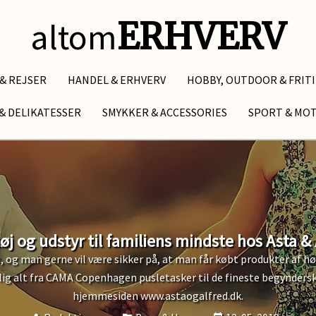
altom
ERHVERV
 & REJSER
HANDEL & ERHVERV
HOBBY, OUTDOOR & FRIT
& DELIKATESSER
SMYKKER & ACCESSORIES
SPORT & MO
tøj og udstyr til familiens mindste hos Asta & 
 og man gerne vil være sikker på, at man får købt produkter af hø
emlig alt fra CAMA Copenhagen pusletasker til de fineste begynder
hjemmesiden www.astaogalfred.dk.