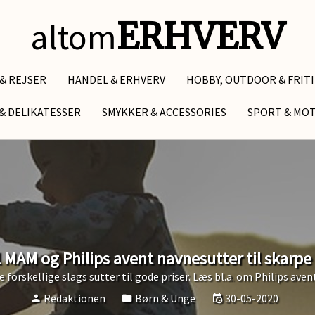
altom
ERHVERV
 & REJSER
HANDEL & ERHVERV
HOBBY, OUTDOOR & FRIT
& DELIKATESSER
SMYKKER & ACCESSORIES
SPORT & MO
l MAM og Philips avent navnesutter til skarpe 
forskellige slags sutter til gode priser. Læs bl.a. om Philips ave
Redaktionen
Børn & Unge
30-05-2020