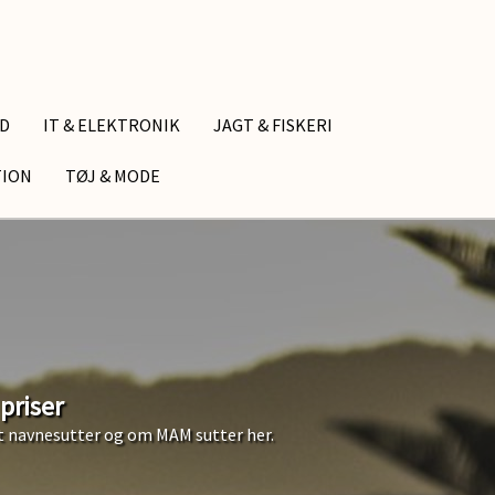
ID
IT & ELEKTRONIK
JAGT & FISKERI
TION
TØJ & MODE
priser
nt navnesutter og om MAM sutter her.