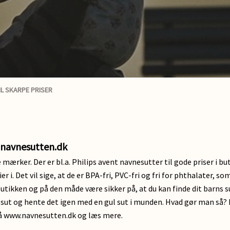
IL SKARPE PRISER
.navnesutten.dk
ker. Der er bl.a. Philips avent navnesutter til gode priser i butik
 i. Det vil sige, at de er BPA-fri, PVC-fri og fri for phthalater, s
utikken og på den måde være sikker på, at du kan finde dit barns sut
 sut og hente det igen med en gul sut i munden. Hvad gør man så?
d på www.navnesutten.dk og læs mere.