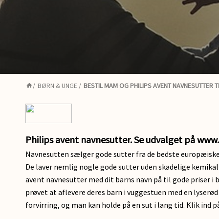
/
BØRN & UNGE
/
BESTIL MAM OG PHILIPS AVENT NAVNESUTTER T
Philips avent navnesutter. Se udvalget på www
Navnesutten sælger gode sutter fra de bedste europæiske mær
De laver nemlig nogle gode sutter uden skadelige kemikalier
avent navnesutter med dit barns navn på til gode priser i b
prøvet at aflevere deres barn i vuggestuen med en lyserød
forvirring, og man kan holde på en sut i lang tid. Klik in