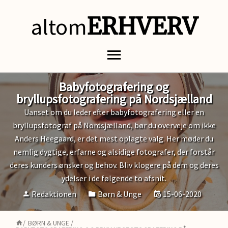
altom
ERHVERV
Babyfotografering og
bryllupsfotografering på Nordsjælland
Uanset om du leder efter babyfotografering eller en
bryllupsfotograf på Nordsjælland, bør du overveje om ikke
Anders Heegaard, er det mest oplagte valg. Her møder du
nemlig dygtige, erfarne og alsidige fotografer, der forstår
deres kunders ønsker og behov. Bliv klogere på dem og deres
ydelser i de følgende to afsnit.
Redaktionen
Børn & Unge
15-06-2020
/
BØRN & UNGE
/