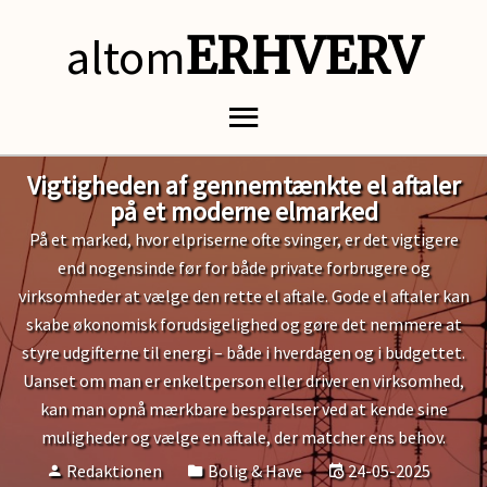
altom
ERHVERV
Vigtigheden af gennemtænkte el aftaler
på et moderne elmarked
På et marked, hvor elpriserne ofte svinger, er det vigtigere
end nogensinde før for både private forbrugere og
virksomheder at vælge den rette el aftale. Gode el aftaler kan
skabe økonomisk forudsigelighed og gøre det nemmere at
styre udgifterne til energi – både i hverdagen og i budgettet.
Uanset om man er enkeltperson eller driver en virksomhed,
kan man opnå mærkbare besparelser ved at kende sine
muligheder og vælge en aftale, der matcher ens behov.
Redaktionen
Bolig & Have
24-05-2025