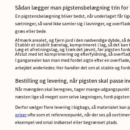
Sådan lægger man pigstensbelægning trin for 
En pigstensbelægning bliver bedst, når underlaget får li
sætninger, så vand ikke samler sig i lavninger, og overflad
græs eller bede.
Afmærk arealet, og fjern jord i den nødvendige dybde, så d
Etablér et stabilt bærelag, komprimeret i lag, så det kan 
Læg et afretningslag, og træk det jævnt, før pigsten ford
Afslut med let komprimering og efterfyldning, så overflad
I gangarealer kan man med fordel sigte efter en overflade
arbejdet anderledes: Her handler det om at stable og for
Bestilling og levering, når pigsten skal passe in
Når mængden skal beregnes, tager mange udgangspunkt i area
næsten lige så meget som selve lægningen, fordi pigsten e
Derfor vælger flere levering i bigbags, så materialet ka
priser
ofte som et referencepunkt, når der ses på sortime
eksempel ved smal indkørsel eller begrænset plads.