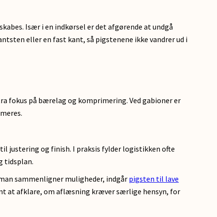
kabes. Især i en indkørsel er det afgørende at undgå
ntsten eller en fast kant, så pigstenene ikke vandrer ud i
stra fokus på bærelag og komprimering. Ved gabioner er
imeres.
justering og finish. I praksis fylder logistikken ofte
 tidsplan.
år man sammenligner muligheder, indgår
pigsten til lave
nt at afklare, om aflæsning kræver særlige hensyn, for