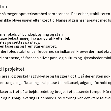
trin
ge så meget opmærksomhed som stenene. Det er her, stabiliteten s
en ikke bliver ujævn efter kort tid. Mange afgrænser arealet med ka
er er plads til bundopbygning og sten.
tage belastningen fra gangtrafik eller bil.
eles og sættes på plads.
en låser sig og fremstår ensartet.
, der føles stabil under fødderne. En indkørsel kræver derimod ek
dele stenene, så facaden bliver pæn, og hulrum og ujævnheder min
d i projektet
l og ønsket lagtykkelse og lægger lidt til, så der er sten nok til 
r tunge, og aflæsning skal passe til indkørsel, adgangsforhold og
n placeres tæt på arbejdsstedet og bruges i et passende tempo. N
nt og bigbag-levering i Danmark. Hos Maxibag kan det være releva