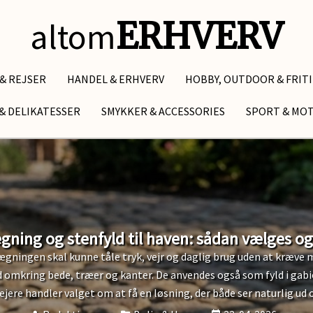
altom
ERHVERV
 & REJSER
HANDEL & ERHVERV
HOBBY, OUTDOOR & FRIT
& DELIKATESSER
SMYKKER & ACCESSORIES
SPORT & MO
ning og stenfyld til haven: sådan vælges og
ægningen skal kunne tåle tryk, vejr og daglig brug uden at kræve me
 omkring bede, træer og kanter. De anvendes også som fyld i gabio
jere handler valget om at få en løsning, der både ser naturlig ud 