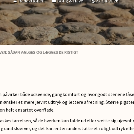
Redaktionen
Bolig & Have
22-04-2026
VEN: SÅDAN VÆLGES OG LÆGGES DE RIGTIGT
påvirker både udseende, gangkomfort og hvor godt stenene låser si
 ønsker et mere jævnt udtryk og lettere afretning. Større pigsten
 en helt ensartet overflade.
skestørrelsen, så de hverken kan falde ud eller sætte sig ujævnt ov
granitskærver, og det kan enten understøtte et roligt udtryk elle