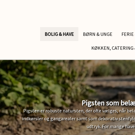
BOLIG & HAVE
BØRN & UNGE
FERIE
KØKKEN, CATERING 
Pigsten som belæg
Pigsten er robuste natursten, der ofte vælges, når bel
indkørsler og gangarealer samt som dekorativ stenfyld
udtryk. For mange havee