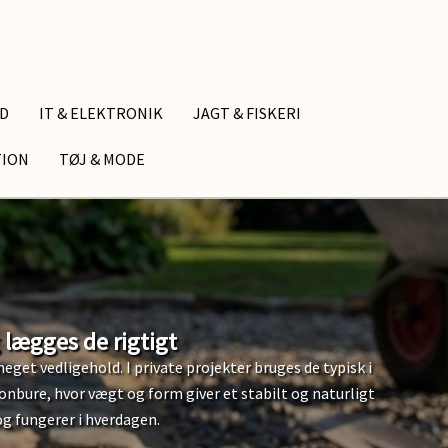
ID
IT & ELEKTRONIK
JAGT & FISKERI
TION
TØJ & MODE
 lægges de rigtigt
get vedligehold. I private projekter bruges de typisk i
nbure, hvor vægt og form giver et stabilt og naturligt
og fungerer i hverdagen.