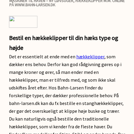
MASKINER TIL HAVEN – NY LØVSUGER, HÆKKEKLIPPER M.M. ONLINE
PÅ WWW.BAHN-LARSEN.DK
Bestil en hækkeklipper til din hæks type og
højde
Det er essentielt at ende med en
hækkeklipper
, som
dækker ens behov. Derfor kan god rådgivning gøres op i
mange kroner og ører, så man ender med en
hækkeklipper, man er tilfreds med, og som ikke skal
udskiftes året efter. Hos Bahn-Larsen finder du
forskellige typer, der dækker professionelle behov. På
bahn-larsen.dk kan du fx bestille en stanghækkeklipper,
der gør det overskueligt at klippe høje buske og træer.
Du kan naturligvis også bestille den traditionelle
hækkeklipper, som vi kender fra de fleste haver. Du