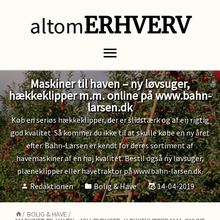
altom
ERHVERV
Maskiner til haven – ny løvsuger,
hækkeklipper m.m. online på www.bahn-
larsen.dk
Køb en seriøs hækkeklipper, der er slidstærk og af en rigtig
god kvalitet. Så kommer du ikke til at skulle købe en ny året
efter. Bahn-Larsen er kendt for deres sortiment af
havemaskiner af en høj kvalitet. Bestil også ny løvsuger,
plæneklipper eller havetraktor på www.bahn-larsen.dk.
Redaktionen
Bolig & Have
14-04-2019
/
BOLIG & HAVE
/