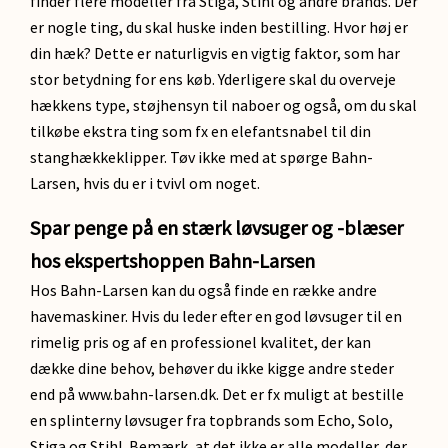
finder flere modeller fra Stiga, Stihl og andre brands. Der
er nogle ting, du skal huske inden bestilling. Hvor høj er
din hæk? Dette er naturligvis en vigtig faktor, som har
stor betydning for ens køb. Yderligere skal du overveje
hækkens type, støjhensyn til naboer og også, om du skal
tilkøbe ekstra ting som fx en elefantsnabel til din
stanghækkeklipper. Tøv ikke med at spørge Bahn-
Larsen, hvis du er i tvivl om noget.
Spar penge på en stærk løvsuger og -blæser
hos ekspertshoppen Bahn-Larsen
Hos Bahn-Larsen kan du også finde en række andre
havemaskiner. Hvis du leder efter en god løvsuger til en
rimelig pris og af en professionel kvalitet, der kan
dække dine behov, behøver du ikke kigge andre steder
end på www.bahn-larsen.dk. Det er fx muligt at bestille
en splinterny løvsuger fra topbrands som Echo, Solo,
Stiga og Stihl. Bemærk, at det ikke er alle modeller, der