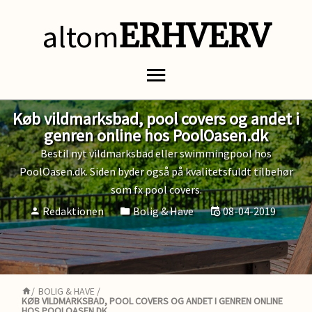
altom
ERHVERV
Køb vildmarksbad, pool covers og andet i
genren online hos PoolOasen.dk
Bestil nyt vildmarksbad eller swimmingpool hos
PoolOasen.dk. Siden byder også på kvalitetsfuldt tilbehør
som fx pool covers.
Redaktionen
Bolig & Have
08-04-2019
/
BOLIG & HAVE
/
KØB VILDMARKSBAD, POOL COVERS OG ANDET I GENREN ONLINE
HOS POOLOASEN.DK